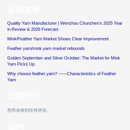
近期文章
Quality Yarn Manufacturer | Wenzhou Chunzhen’s 2025 Year
in Review & 2026 Forecast
Mink/Feather Yarn Market Shows Clear Improvement
Feather yarn/mink yarn market rebounds
Golden September and Silver October: The Market for Mink
Yarn Picks Up
Why choose feather yarn? ——Characteristics of Feather
Yarn
近期评论
您尚未收到任何评论。
归档