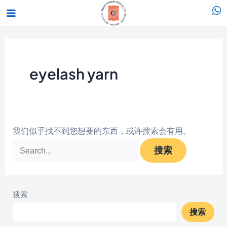
跳
搜
Main
至
索：
Menu
内
容
eyelash yarn
我们似乎找不到您想要的东西，或许搜索会有用。
搜索
搜索