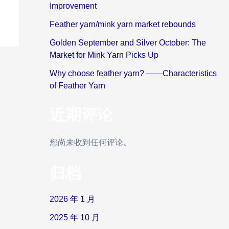
Improvement
Feather yarn/mink yarn market rebounds
Golden September and Silver October: The
Market for Mink Yarn Picks Up
Why choose feather yarn? ——Characteristics
of Feather Yarn
近期评论
您尚未收到任何评论。
归档
2026 年 1 月
2025 年 10 月