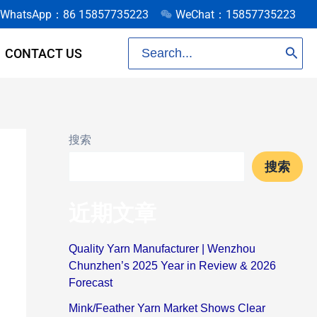
WhatsApp：86 15857735223
WeChat：15857735223
Search
CONTACT US
for:
搜索
搜索
近期文章
Quality Yarn Manufacturer | Wenzhou
Chunzhen’s 2025 Year in Review & 2026
Forecast
Mink/Feather Yarn Market Shows Clear